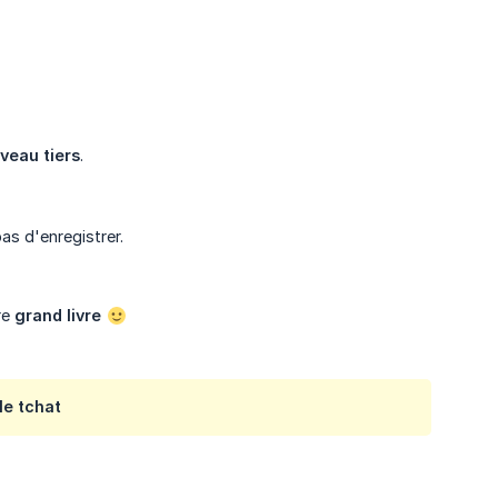
veau tiers
.
pas d'enregistrer.
re
grand livre
le tchat